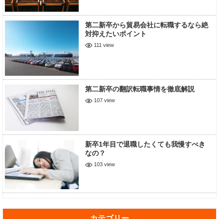
第二新卒から貿易会社に転職するなら絶
対抑えたいポイント
111 view
第二新卒の翻訳転職事情を徹底解説
107 view
新卒1年目で退職したくても我慢すべき
なの？
103 view
カテゴリー